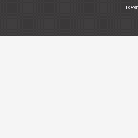
Power