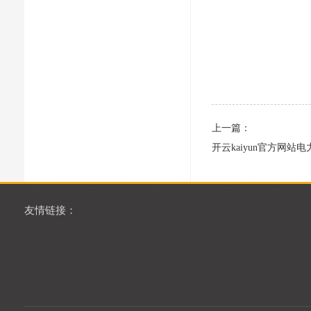
上一篇：
开云kaiyun官方网站
友情链接：