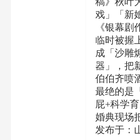
稿》秋叶
戏」「新
《银幕剧
临时被握
成「沙雕
器」，把
伯伯齐喷
最绝的是
屁+科学育
婚典现场
发布于：