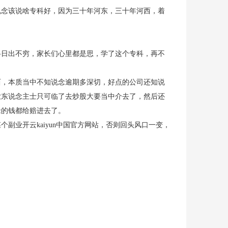
说念该说啥专科好，因为三十年河东，三十年河西，着
科日出不穷，家长们心里都是思，学了这个专科，再不
西，本质当中不知说念逾期多深切，好点的公司还知说
业东说念主士只可临了去炒股大要当中介去了，然后还
老的钱都给赔进去了。
副业开云kaiyun中国官方网站，否则回头风口一变，