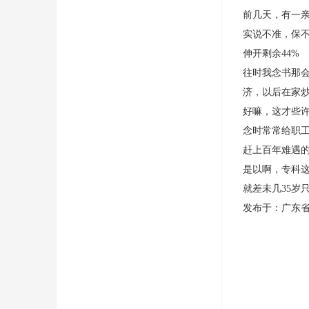
前几天，有一
实说不准，保
伸开剩余44%
往时我念书那
济，以后在家
好嘛，这才些
念时常常给职
赶上百年难遇的
是以啊，专科这
就差未几35岁
发布于：广东